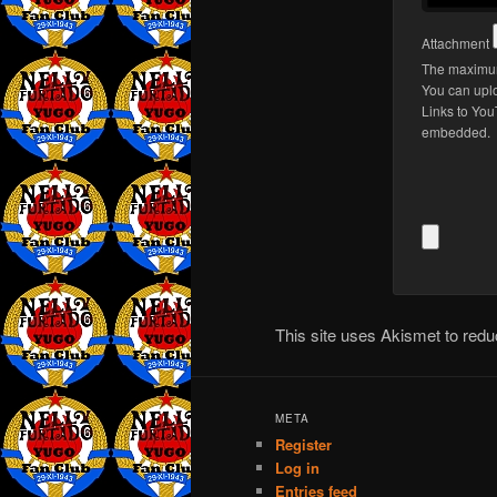
Attachment
The maximum
You can upl
Links to You
embedded.
This site uses Akismet to re
META
Register
Log in
Entries feed