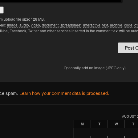
 upload file size: 128 MB.
oad:
image
,
audio
,
video
,
document
,
spreadsheet
,
interactive
,
text
,
archive
,
code
,
ot
Tube, Facebook, Twitter and other services inserted in the comment text will be aut
Optionally add an image (JPEG only)
duce spam.
Learn how your comment data is processed.
AUGUST 
M
T
W
T