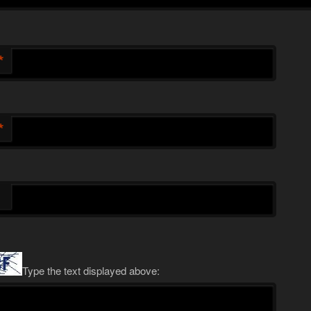
*
*
Type the text displayed above: