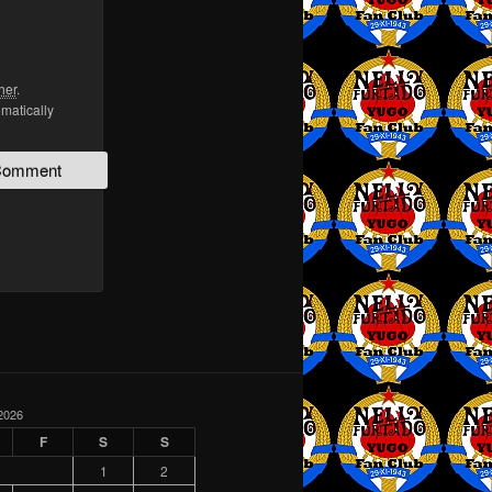
her
.
omatically
2026
F
S
S
1
2