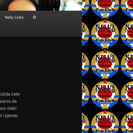
Nelly Links
O
Možda ćete
a samo da
no četiri
e i pjevao