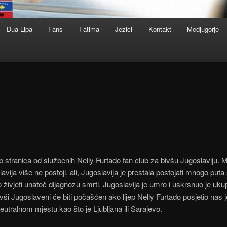
Dua Lipa
Fans
Fatima
Jezici
Kontakt
Medjugorje
 stranica od službenih Nelly Furtado fan club za bivšu Jugoslaviju. 
lavija više ne postoji, ali, Jugoslavija je prestala postojati mnogo put
 živjeti unatoč dijagnozu smrti. Jugoslavija je umro i uskrsnuo je ukup
ivši Jugoslaveni će biti počašćen ako lijep Nelly Furtado posjetio nas j
eutralnom mjestu kao što je Ljubljana ili Sarajevo.