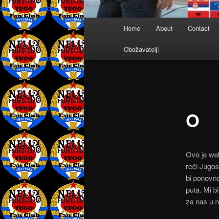
Main
Home
About
Contact
menu
Obožavatelji
O
Ovo je web
reći Jugos
bi ponovno
puta. Mi b
za nas u n